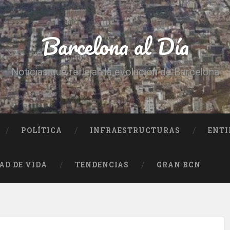
Barcelona al Día
Noticias que reflejan la evolución de Barcelona
POLÍTICA
INFRAESTRUCTURAS
ENTI
AD DE VIDA
TENDENCIAS
GRAN BCN