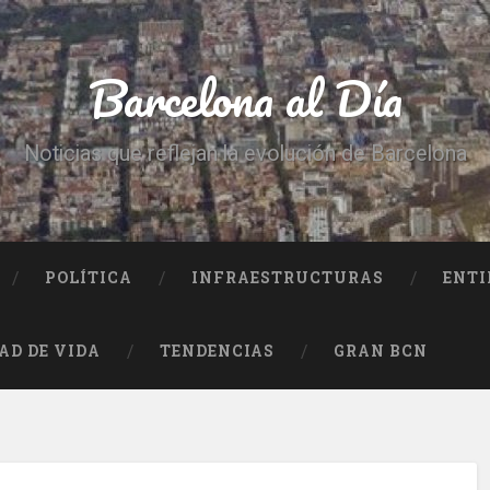
Barcelona al Día
Noticias que reflejan la evolución de Barcelona
POLÍTICA
INFRAESTRUCTURAS
ENTI
AD DE VIDA
TENDENCIAS
GRAN BCN