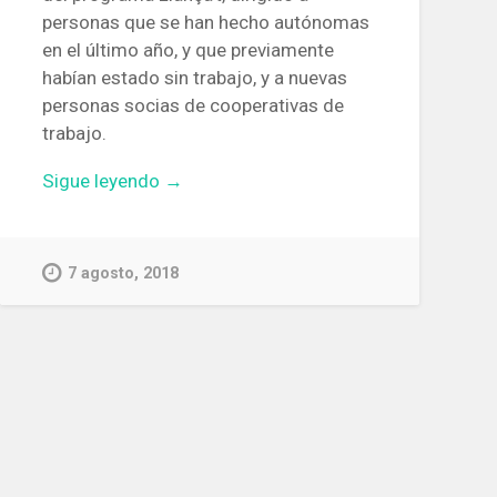
personas que se han hecho autónomas
en el último año, y que previamente
habían estado sin trabajo, y a nuevas
personas socias de cooperativas de
trabajo.
«Casi
Sigue leyendo
→
mil
autónomos
solicitan
7 agosto, 2018
ayudas
del
programa
‘Llança’t’,
que
pueden
ser
de