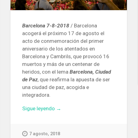
Barcelona 7-8-2018
/ Barcelona
acogerá el próximo 17 de agosto el
acto de conmemoración del primer
aniversario de los atentados en
Barcelona y Cambrils, que provocó 16
muertos y más de un centenar de
heridos, con el lema
Barcelona, ​​Ciudad
de Paz
, que reafirma la apuesta de ser
una ciudad de paz, acogida e
integradora.
«Barcelona
Sigue leyendo
→
recordará
a
las
7 agosto, 2018