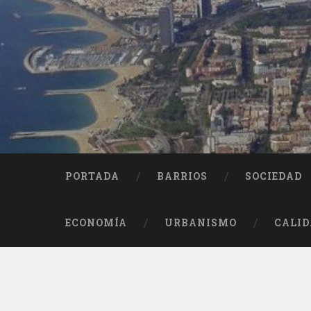
Saltar
al
contenido
Buscar
PORTADA
BARRIOS
SOCIEDAD
ECONOMÍA
URBANISMO
CALID