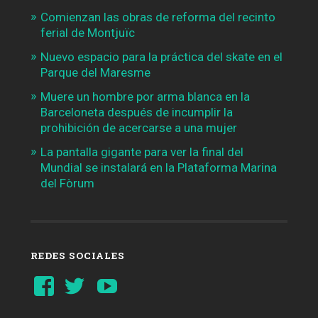
Comienzan las obras de reforma del recinto
ferial de Montjuïc
Nuevo espacio para la práctica del skate en el
Parque del Maresme
Muere un hombre por arma blanca en la
Barceloneta después de incumplir la
prohibición de acercarse a una mujer
La pantalla gigante para ver la final del
Mundial se instalará en la Plataforma Marina
del Fòrum
REDES SOCIALES
Ver
Ver
YouTube
perfil
perfil
de
de
Barcelonaaldia
@BCN_aldia