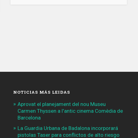
víctimas
de
los
atentados
yihadistas
el
próximo
17
de
agosto»
NOTICIAS MÁS LEIDAS
Aprovat el planejament del nou Museu
Carmen Thyssen a l'antic cinema Comèdia de
Barcelona
La Guardia Urbana de Badalona incorporará
pistolas Taser para conflictos de alto riesgo