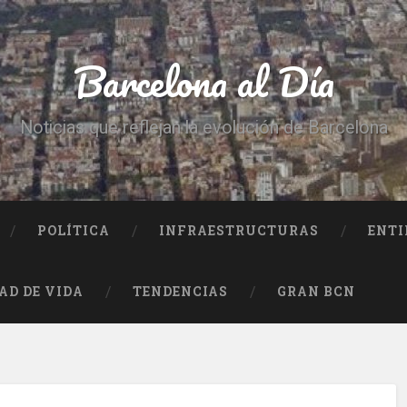
Barcelona al Día
Noticias que reflejan la evolución de Barcelona
POLÍTICA
INFRAESTRUCTURAS
ENTI
AD DE VIDA
TENDENCIAS
GRAN BCN