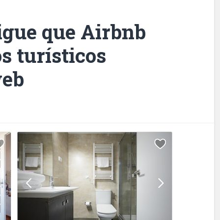
igue que Airbnb
os turísticos
web