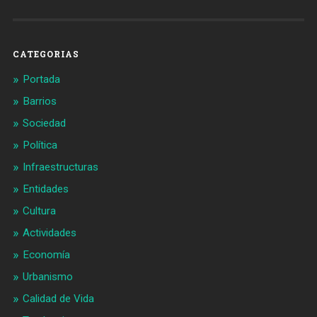
Barcelonaaldia
@BCN_aldia
en
en
Facebook
Twitter
CATEGORIAS
Portada
Barrios
Sociedad
Política
Infraestructuras
Entidades
Cultura
Actividades
Economía
Urbanismo
Calidad de Vida