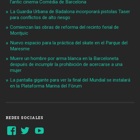
l'antic cinema Comèdia de Barcelona
La Guardia Urbana de Badalona incorporará pistolas Taser
para conflictos de alto riesgo
Comienzan las obras de reforma del recinto ferial de
Montjuïc
Nuevo espacio para la práctica del skate en el Parque del
Maresme
Muere un hombre por arma blanca en la Barceloneta
después de incumplir la prohibición de acercarse a una
mujer
La pantalla gigante para ver la final del Mundial se instalará
en la Plataforma Marina del Fòrum
REDES SOCIALES
Ver
Ver
YouTube
perfil
perfil
de
de