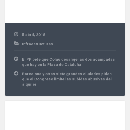
5 abril, 2018
Infraestructuras
Navegación
El PP pide que Colau desaloje las dos acampadas
de
que hay en la Plaza de Cataluña
entradas
Barcelona y otras siete grandes ciudades piden
que el Congreso limite las subidas abusivas del
alquiler