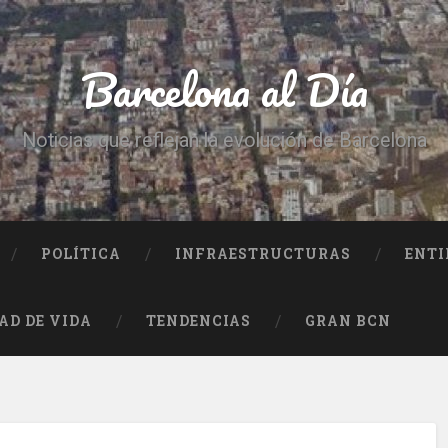
Barcelona al Día
Noticias que reflejan la evolución de Barcelona
POLÍTICA
INFRAESTRUCTURAS
ENTI
AD DE VIDA
TENDENCIAS
GRAN BCN