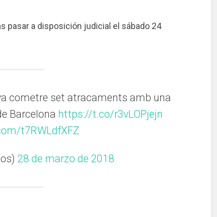
as pasar a disposición judicial el sábado 24
 va cometre set atracaments amb una
 de Barcelona
https://t.co/r3vLOPjejn
r.com/t7RWLdfXFZ
sos)
28 de marzo de 2018