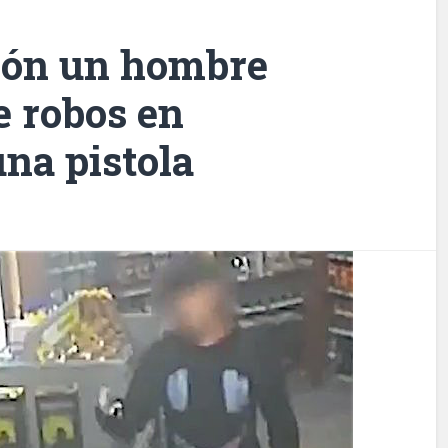
sión un hombre
e robos en
na pistola