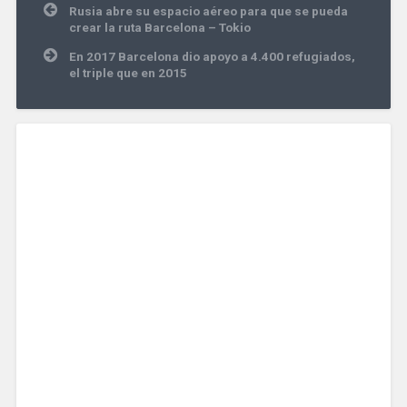
Navegación
Rusia abre su espacio aéreo para que se pueda
de
crear la ruta Barcelona – Tokio
entradas
En 2017 Barcelona dio apoyo a 4.400 refugiados,
el triple que en 2015