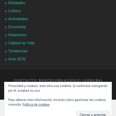
Entidades
Cultura
Actividades
Economía
Urbanismo
Calidad de Vida
Tendencias
Gran BCN
CONTACTO: BARCELONAALDIA21 (ARROBA)
GMAIL.COM
Privacidad y cookies: este sitio usa cookies. Si continúas navegando
SUBIR ↑
por él, aceptas su uso.
Para obtener más información, incluido cómo gestionar las cookies,
consulta:
Política de cookies