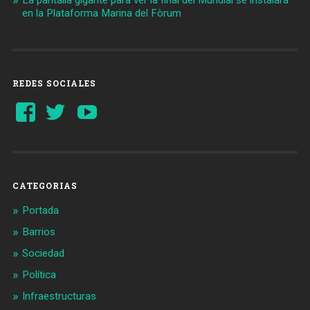
La pantalla gigante para ver la final del Mundial se instalará
en la Plataforma Marina del Fòrum
REDES SOCIALES
Ver
Ver
YouTube
perfil
perfil
de
de
Barcelonaaldia
@BCN_aldia
en
en
Facebook
Twitter
CATEGORIAS
Portada
Barrios
Sociedad
Política
Infraestructuras