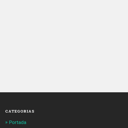
de
la
Mercè
2018»
CATEGORIAS
Portada