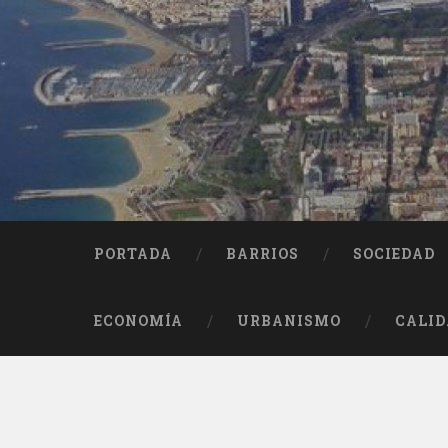
Saltar
al
contenido
Buscar
PORTADA
BARRIOS
SOCIEDAD
ECONOMÍA
URBANISMO
CALID