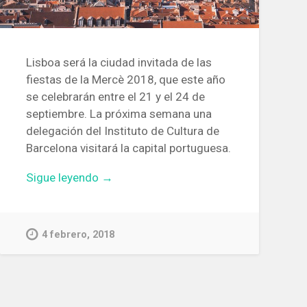
Lisboa será la ciudad invitada de las
fiestas de la Mercè 2018, que este año
se celebrarán entre el 21 y el 24 de
septiembre. La próxima semana una
delegación del Instituto de Cultura de
Barcelona visitará la capital portuguesa.
«Lisboa
Sigue leyendo
→
será
la
ciudad
4 febrero, 2018
invitada
de
la
fiestas