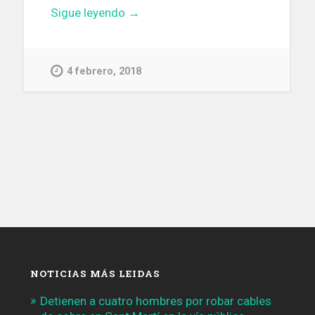
«Barcelona
Sigue leyendo
→
licita
por
3,9M
4 febrero, 2018
€
el
mantenimiento
de
129
escaleras
y
ascensores»
NOTICIAS MÁS LEIDAS
Detienen a cuatro hombres por robar cables