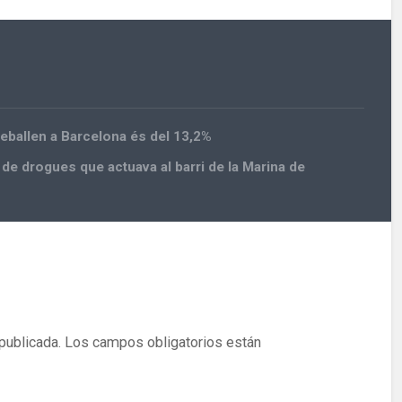
reballen a Barcelona és del 13,2%
c de drogues que actuava al barri de la Marina de
publicada.
Los campos obligatorios están