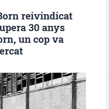
Born reivindicat
cupera 30 anys
Born, un cop va
ercat