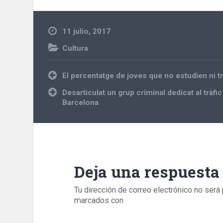
11 julio, 2017
Cultura
Navegación
El percentatge de joves que no estudien ni t
de
entradas
Desarticulat un grup criminal dedicat al tràfi
Barcelona
Deja una respuesta
Tu dirección de correo electrónico no será 
marcados con