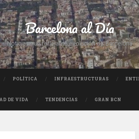
Barcelona al Día
Noticias que reflejan la evolución de Barcelona
POLÍTICA
INFRAESTRUCTURAS
ENTI
AD DE VIDA
TENDENCIAS
GRAN BCN