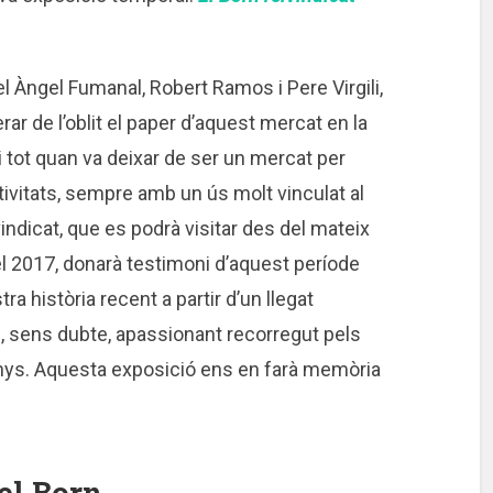
 Àngel Fumanal, Robert Ramos i Pere Virgili,
ar de l’oblit el paper d’aquest mercat en la
 i tot quan va deixar de ser un mercat per
tivitats, sempre amb un ús molt vinculat al
vindicat, que es podrà visitar des del mateix
del 2017, donarà testimoni d’aquest període
a història recent a partir d’un llegat
n, sens dubte, apassionant recorregut pels
nys. Aquesta exposició ens en farà memòria
el Born