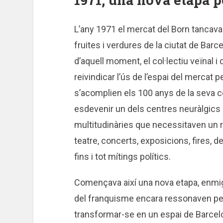
L’any 1971 el mercat del Born tancava
fruites i verdures de la ciutat de Barc
d’aquell moment, el col·lectiu veïnal 
reivindicar l’ús de l’espai del mercat p
s’acomplien els 100 anys de la seva c
esdevenir un dels centres neuràlgics de
multitudinàries que necessitaven un re
teatre, concerts, exposicions, fires, 
fins i tot mítings polítics.
Començava així una nova etapa, enmig 
del franquisme encara ressonaven per 
transformar-se en un espai de Barcel