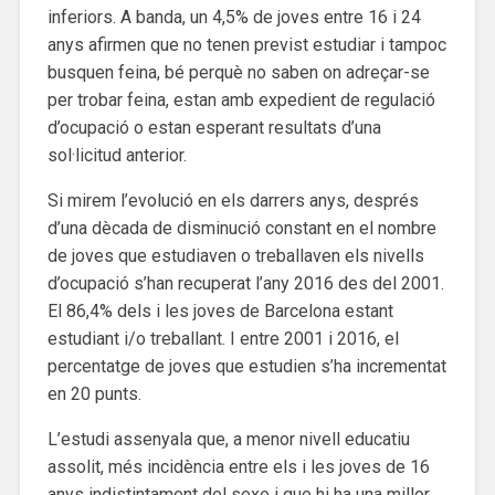
inferiors. A banda, un 4,5% de joves entre 16 i 24
anys afirmen que no tenen previst estudiar i tampoc
busquen feina, bé perquè no saben on adreçar-se
per trobar feina, estan amb expedient de regulació
d’ocupació o estan esperant resultats d’una
sol·licitud anterior.
Si mirem l’evolució en els darrers anys, després
d’una dècada de disminució constant en el nombre
de joves que estudiaven o treballaven els nivells
d’ocupació s’han recuperat l’any 2016 des del 2001.
El 86,4% dels i les joves de Barcelona estant
estudiant i/o treballant. I entre 2001 i 2016, el
percentatge de joves que estudien s’ha incrementat
en 20 punts.
L’estudi assenyala que, a menor nivell educatiu
assolit, més incidència entre els i les joves de 16
anys indistintament del sexe i que hi ha una millor