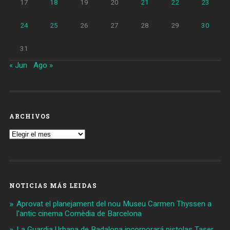
17
18
19
20
21
22
23
24
25
26
27
28
29
30
31
« Jun
Ago »
ARCHIVOS
Archivos
NOTICIAS MÁS LEIDAS
Aprovat el planejament del nou Museu Carmen Thyssen a
l'antic cinema Comèdia de Barcelona
La Guardia Urbana de Badalona incorporará pistolas Taser