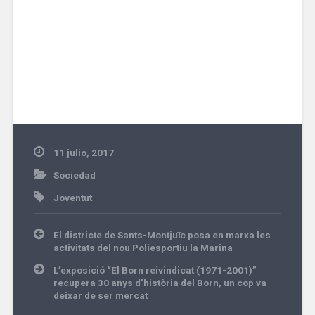
11 julio, 2017
Sociedad
Joventut
Navegación
El districte de Sants-Montjuïc posa en marxa les
de
activitats del nou Poliesportiu la Marina
entradas
L’exposició “El Born reivindicat (1971-2001)”
recupera 30 anys d’història del Born, un cop va
deixar de ser mercat