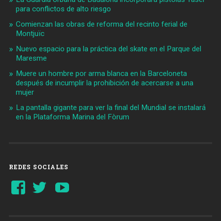
para conflictos de alto riesgo
Comienzan las obras de reforma del recinto ferial de
Montjuïc
Nuevo espacio para la práctica del skate en el Parque del
Maresme
Muere un hombre por arma blanca en la Barceloneta
después de incumplir la prohibición de acercarse a una
mujer
La pantalla gigante para ver la final del Mundial se instalará
en la Plataforma Marina del Fòrum
REDES SOCIALES
Ver
Ver
YouTube
perfil
perfil
de
de
Barcelonaaldia
@BCN_aldia
en
en