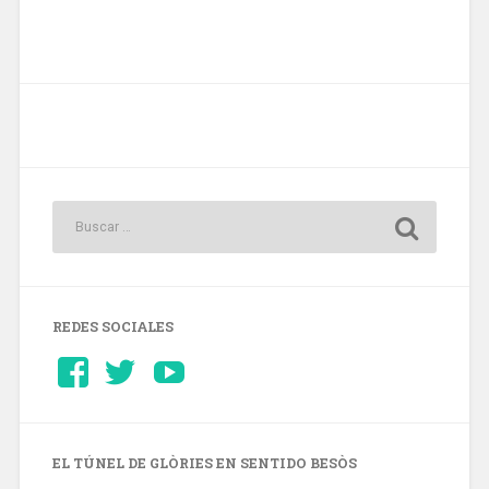
REDES SOCIALES
Ver
Ver
YouTube
perfil
perfil
de
de
Barcelonaaldia
@BCN_aldia
en
en
Facebook
Twitter
EL TÚNEL DE GLÒRIES EN SENTIDO BESÒS