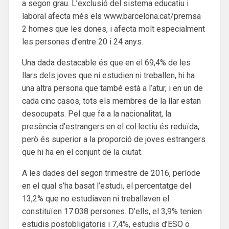
a segon grau. L’exclusió del sistema educatiu i
laboral afecta més els www.barcelona.cat/premsa
2 homes que les dones, i afecta molt especialment
les persones d’entre 20 i 24 anys.
Una dada destacable és que en el 69,4% de les
llars dels joves que ni estudien ni treballen, hi ha
una altra persona que també està a l’atur, i en un de
cada cinc casos, tots els membres de la llar estan
desocupats. Pel que fa a la nacionalitat, la
presència d’estrangers en el col·lectiu és reduïda,
però és superior a la proporció de joves estrangers
que hi ha en el conjunt de la ciutat.
A les dades del segon trimestre de 2016, període
en el qual s’ha basat l’estudi, el percentatge del
13,2% que no estudiaven ni treballaven el
constituïen 17.038 persones. D’ells, el 3,9% tenien
estudis postobligatoris i 7,4%, estudis d’ESO o