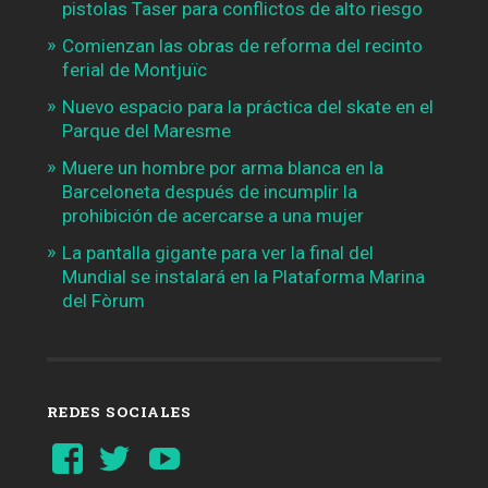
pistolas Taser para conflictos de alto riesgo
Comienzan las obras de reforma del recinto
ferial de Montjuïc
Nuevo espacio para la práctica del skate en el
Parque del Maresme
Muere un hombre por arma blanca en la
Barceloneta después de incumplir la
prohibición de acercarse a una mujer
La pantalla gigante para ver la final del
Mundial se instalará en la Plataforma Marina
del Fòrum
REDES SOCIALES
Ver
Ver
YouTube
perfil
perfil
de
de