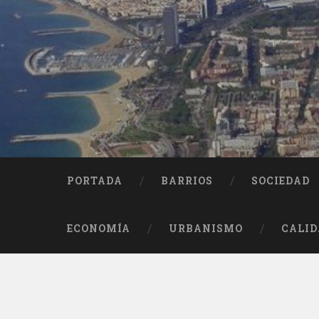
Saltar
al
contenido
Buscar
PORTADA
BARRIOS
SOCIEDAD
ECONOMÍA
URBANISMO
CALID