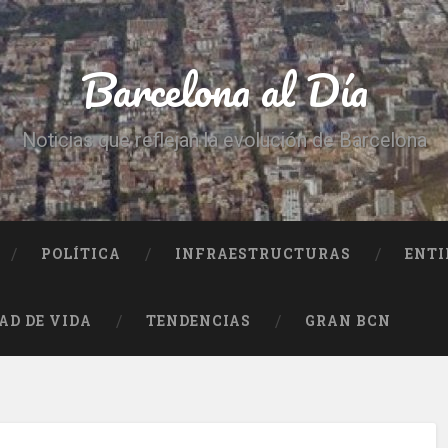
Barcelona al Día
Noticias que reflejan la evolución de Barcelona
POLÍTICA
INFRAESTRUCTURAS
ENTI
AD DE VIDA
TENDENCIAS
GRAN BCN