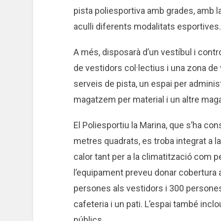
pista poliesportiva amb grades, amb la
aculli diferents modalitats esportives.
A més, disposarà d’un vestíbul i contr
de vestidors col·lectius i una zona de 
serveis de pista, un espai per administ
magatzem per material i un altre maga
El Poliesportiu la Marina, que s’ha con
metres quadrats, es troba integrat a l
calor tant per a la climatització com pe
l’equipament preveu donar cobertura a
persones als vestidors i 300 persones
cafeteria i un pati. L’espai també inc
públics.