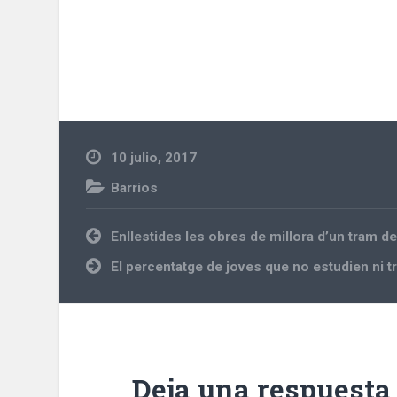
10 julio, 2017
Barrios
Navegación
Enllestides les obres de millora d’un tram de
de
entradas
El percentatge de joves que no estudien ni t
Deja una respuesta