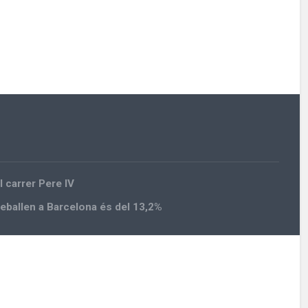
l carrer Pere IV
reballen a Barcelona és del 13,2%