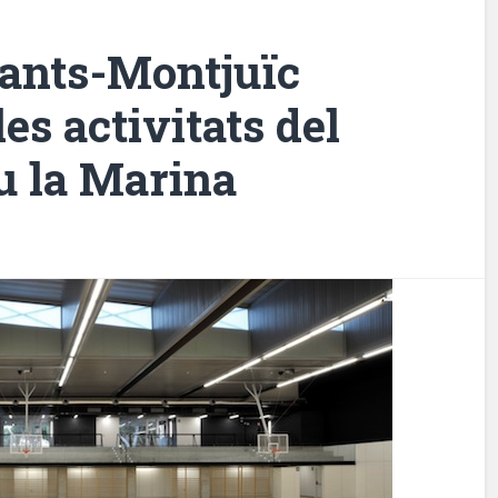
 Sants-Montjuïc
es activitats del
u la Marina