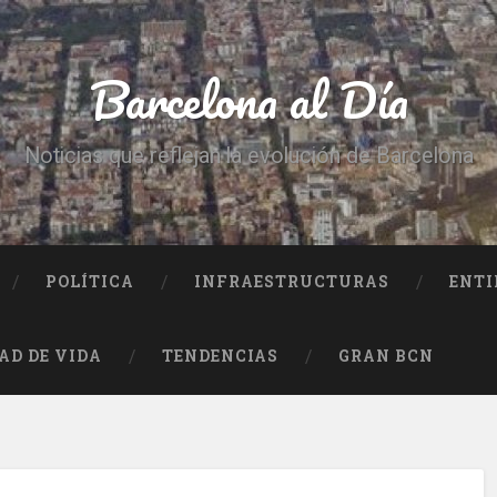
Barcelona al Día
Noticias que reflejan la evolución de Barcelona
POLÍTICA
INFRAESTRUCTURAS
ENTI
AD DE VIDA
TENDENCIAS
GRAN BCN