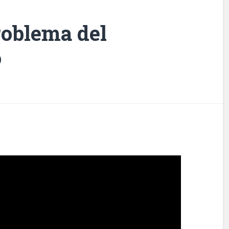
roblema del
o