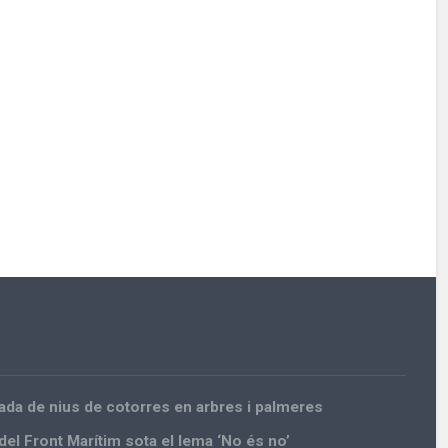
irada de nius de cotorres en arbres i palmeres
del Front Marítim sota el lema ‘No és no’