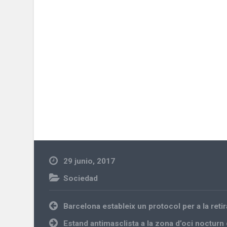
29 junio, 2017
Sociedad
Navegación
Barcelona estableix un protocol per a la ret
de
entradas
Estand antimasclista a la zona d’oci nocturn 