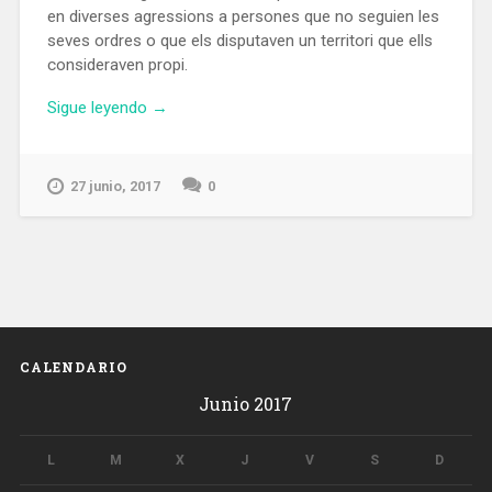
en diverses agressions a persones que no seguien les
seves ordres o que els disputaven un territori que ells
consideraven propi.
«Detinguda
Sigue leyendo
→
una
banda
de
27 junio, 2017
0
llauners
que
traficaven
amb
drogues
en
zones
CALENDARIO
d’oci
de
Junio 2017
Barcelona»
L
M
X
J
V
S
D