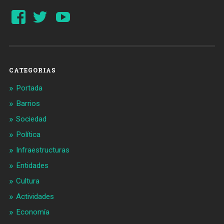
Ver
Ver
YouTube
perfil
perfil
de
de
Barcelonaaldia
@BCN_aldia
en
en
Facebook
Twitter
CATEGORIAS
Portada
Barrios
Sociedad
Política
Infraestructuras
Entidades
Cultura
Actividades
Economía