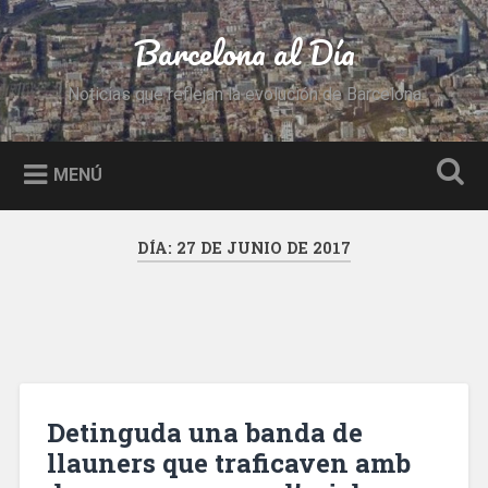
Saltar
al
Barcelona al Día
Buscar
contenido
Noticias que reflejan la evolución de Barcelona
MENÚ
DÍA:
27 DE JUNIO DE 2017
Detinguda una banda de
llauners que traficaven amb