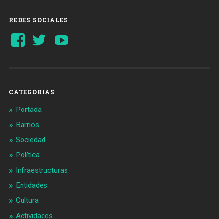
REDES SOCIALES
Ver
Ver
YouTube
perfil
perfil
de
de
Barcelonaaldia
@BCN_aldia
en
en
Facebook
Twitter
CATEGORIAS
Portada
Barrios
Sociedad
Política
Infraestructuras
Entidades
Cultura
Actividades