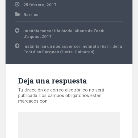
25 febrero, 2017
Barrios
Navegación
Justícia tancarà la Model abans de l’estiu
de
d’aquest 2017
entradas
Instal·laran un nou ascensor inclinat al barri de la
Font d’en Fargues (Horta-Guinardó)
Deja una respuesta
Tu dirección de correo electrónico no será
publicada.
Los campos obligatorios están
marcados con