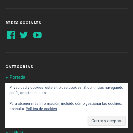
REDES SOCIALES
Ver
Ver
YouTube
perfil
perfil
de
de
Barcelonaaldia
@BCN_aldia
en
en
Facebook
Twitter
CATEGORIAS
Portada
Barrios
Privacidad y cookies: este sitio usa cookies. Si continúas navegando
por él, aceptas su uso.
Sociedad
Para obtener más información, incluido cómo gestionar las cookies,
Política
consulta:
Política de cookies
Infraestructuras
Entidades
Cultura