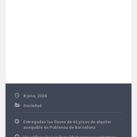
8 julio, 2026
Sociedad
Navegación
Entregadas las llaves de 42 pisos de alquiler
de
asequible en Poblenou de Barcelona
entradas
Un edificio de Las Tres Chimeneas se adaptará