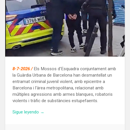
8-7-2026 /
Els Mossos d’Esquadra conjuntament amb
la Guàrdia Urbana de Barcelona han desmantellat un
entramat criminal juvenil violent, amb epicentre a
Barcelona i l’àrea metropolitana, relacionat amb
múltiples agressions amb armes blanques, robatoris
violents i tràfic de substàncies estupefaents.
«Desmantellen
Sigue leyendo
→
a
Barcelona