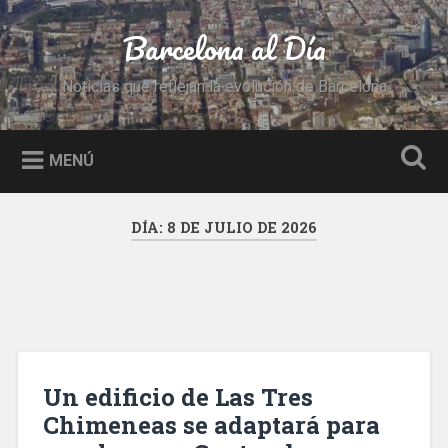
Saltar
al
Barcelona al Día
Buscar
contenido
Noticias que reflejan la evolución de Barcelona
MENÚ
DÍA:
8 DE JULIO DE 2026
Un edificio de Las Tres
Chimeneas se adaptará para