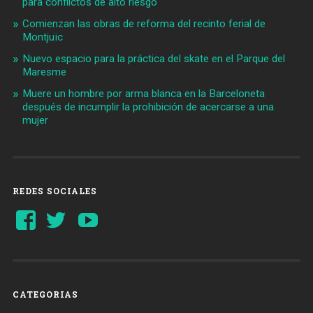
para conflictos de alto riesgo
Comienzan las obras de reforma del recinto ferial de
Montjuïc
Nuevo espacio para la práctica del skate en el Parque del
Maresme
Muere un hombre por arma blanca en la Barceloneta
después de incumplir la prohibición de acercarse a una
mujer
REDES SOCIALES
Ver
Ver
YouTube
perfil
perfil
de
de
Barcelonaaldia
@BCN_aldia
en
en
Facebook
Twitter
CATEGORIAS