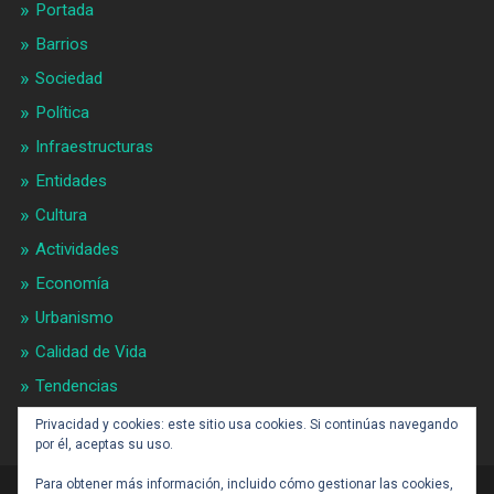
Portada
Barrios
Sociedad
Política
Infraestructuras
Entidades
Cultura
Actividades
Economía
Urbanismo
Calidad de Vida
Tendencias
Gran BCN
Privacidad y cookies: este sitio usa cookies. Si continúas navegando
por él, aceptas su uso.
Para obtener más información, incluido cómo gestionar las cookies,