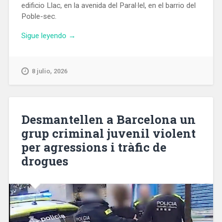
edificio Llac, en la avenida del Paral·lel, en el barrio del
Poble-sec.
«Un
Sigue leyendo
→
edificio
de
Las
8 julio, 2026
Tres
Chimeneas
se
adaptará
Desmantellen a Barcelona un
para
grup criminal juvenil violent
ser
per agressions i tràfic de
el
nuevo
drogues
Centro
de
Coordinación
de
Emergencias»