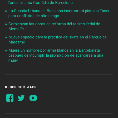
l'antic cinema Comèdia de Barcelona
La Guardia Urbana de Badalona incorporará pistolas Taser
para conflictos de alto riesgo
Comienzan las obras de reforma del recinto ferial de
Montjuïc
Nuevo espacio para la práctica del skate en el Parque del
Maresme
Muere un hombre por arma blanca en la Barceloneta
después de incumplir la prohibición de acercarse a una
mujer
REDES SOCIALES
Ver
Ver
YouTube
perfil
perfil
de
de
Barcelonaaldia
@BCN_aldia
en
en
Facebook
Twitter