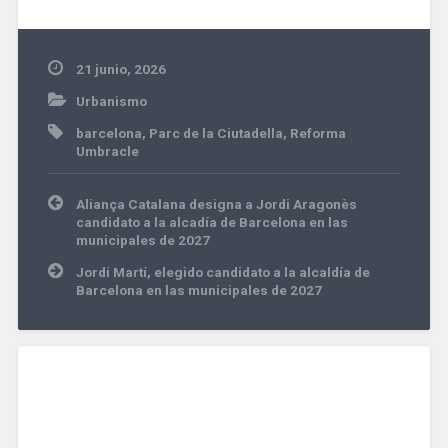
21 junio, 2026
Urbanismo
barcelona
,
Parc de la Ciutadella
,
Reforma
Umbracle
Navegación
Aliança Catalana designa a Jordi Aragonès
de
candidato a la alcadía de Barcelona en las
entradas
municipales de 2027
Jordi Martí, elegido candidato a la alcaldía de
Barcelona en las municipales de 2027