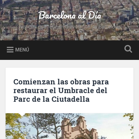
Saltar
al
Barcelona al Día
Buscar
contenido
Noticias que reflejan la evolución de Barcelona
MENÚ
Comienzan las obras para
restaurar el Umbracle del
Parc de la Ciutadella