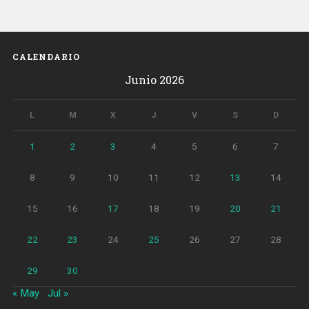
Sant
Miquel
de
Barcelona»
CALENDARIO
Junio 2026
L
M
X
J
V
S
D
1
2
3
4
5
6
7
8
9
10
11
12
13
14
15
16
17
18
19
20
21
22
23
24
25
26
27
28
29
30
« May
Jul »