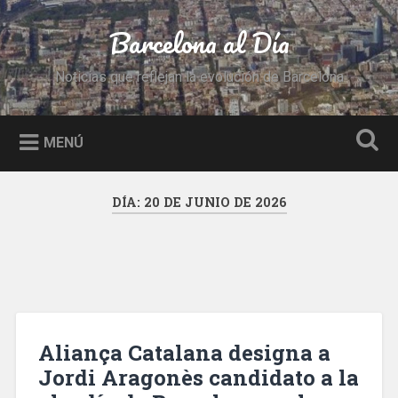
Saltar
al
Barcelona al Día
Buscar
contenido
Noticias que reflejan la evolución de Barcelona
MENÚ
DÍA:
20 DE JUNIO DE 2026
Aliança Catalana designa a
Jordi Aragonès candidato a la