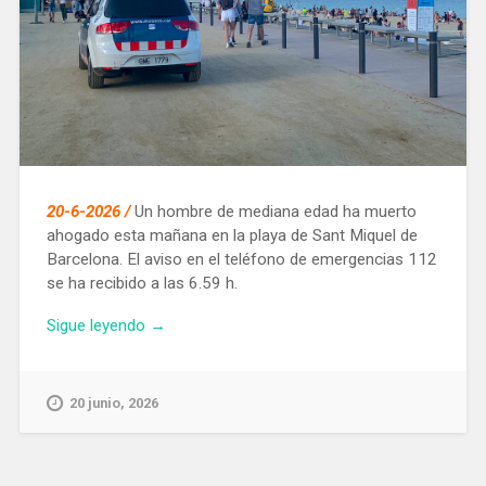
20-6-2026 /
Un hombre de mediana edad ha muerto
ahogado esta mañana en la playa de Sant Miquel de
Barcelona. El aviso en el teléfono de emergencias 112
se ha recibido a las 6.59 h.
«Muere
Sigue leyendo
→
ahogado
un
hombre
20 junio, 2026
en
la
playa