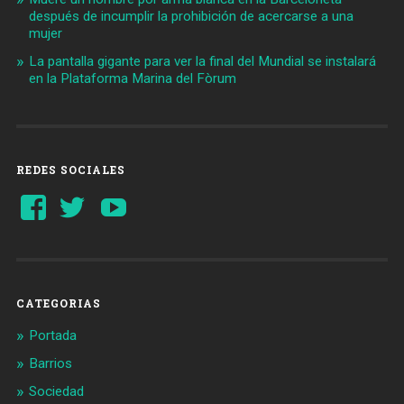
después de incumplir la prohibición de acercarse a una
mujer
La pantalla gigante para ver la final del Mundial se instalará
en la Plataforma Marina del Fòrum
REDES SOCIALES
Ver
Ver
YouTube
perfil
perfil
de
de
Barcelonaaldia
@BCN_aldia
en
en
Facebook
Twitter
CATEGORIAS
Portada
Barrios
Sociedad