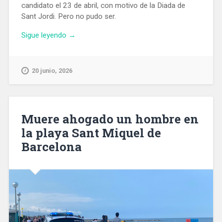
candidato el 23 de abril, con motivo de la Diada de
Sant Jordi. Pero no pudo ser.
«Aliança
Sigue leyendo
→
Catalana
designa
a
20 junio, 2026
Jordi
Aragonès
candidato
a
Muere ahogado un hombre en
la
la playa Sant Miquel de
alcadía
Barcelona
de
Barcelona
en
las
municipales
de
2027»