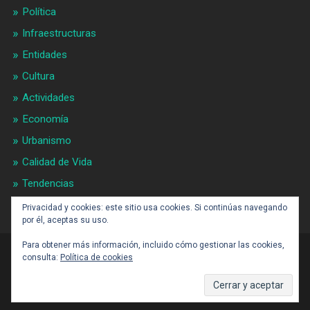
Política
Infraestructuras
Entidades
Cultura
Actividades
Economía
Urbanismo
Calidad de Vida
Tendencias
Gran BCN
Privacidad y cookies: este sitio usa cookies. Si continúas navegando
por él, aceptas su uso.
Para obtener más información, incluido cómo gestionar las cookies,
consulta:
Política de cookies
CONTACTO: BARCELONAALDIA21 (ARROBA)
GMAIL.COM
SUBIR ↑