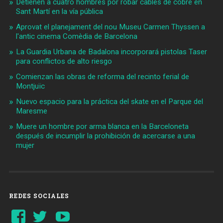
Detienen a cuatro hombres por robar cables de cobre en
Sant Martí en la vía pública
Aprovat el planejament del nou Museu Carmen Thyssen a
l'antic cinema Comèdia de Barcelona
La Guardia Urbana de Badalona incorporará pistolas Taser
para conflictos de alto riesgo
Comienzan las obras de reforma del recinto ferial de
Montjuïc
Nuevo espacio para la práctica del skate en el Parque del
Maresme
Muere un hombre por arma blanca en la Barceloneta
después de incumplir la prohibición de acercarse a una
mujer
REDES SOCIALES
Ver
Ver
YouTube
perfil
perfil