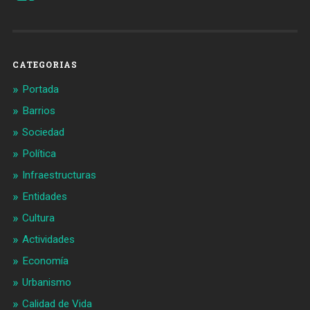
de
de
Barcelonaaldia
@BCN_aldia
en
en
Facebook
Twitter
CATEGORIAS
Portada
Barrios
Sociedad
Política
Infraestructuras
Entidades
Cultura
Actividades
Economía
Urbanismo
Calidad de Vida