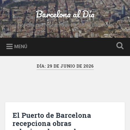
Saltar
al
Barcelona al Día
Buscar
contenido
Noticias que reflejan la evolución de Barcelona
MENÚ
DÍA:
29 DE JUNIO DE 2026
El Puerto de Barcelona
recepciona obras