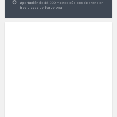
Aportación de 48.000 metros cúbicos de arena en
tres playas de Barcelona