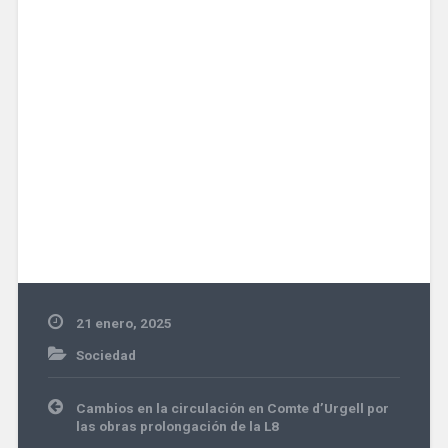
21 enero, 2025
Sociedad
Navegación
Cambios en la circulación en Comte d’Urgell por
de
las obras prolongación de la L8
entradas