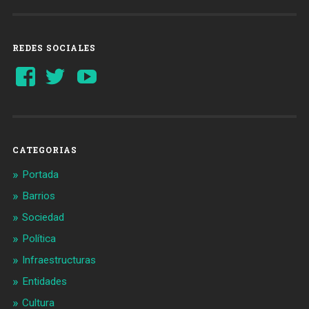
REDES SOCIALES
Ver
Ver
YouTube
perfil
perfil
de
de
Barcelonaaldia
@BCN_aldia
en
en
Facebook
Twitter
CATEGORIAS
Portada
Barrios
Sociedad
Política
Infraestructuras
Entidades
Cultura