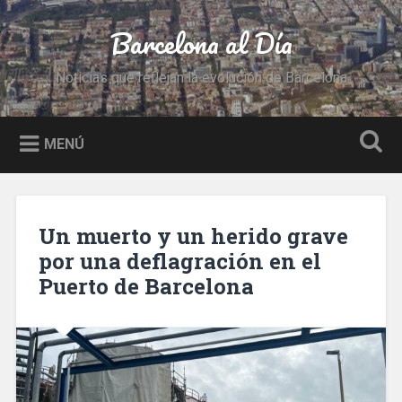
Saltar
al
Barcelona al Día
Buscar
contenido
Noticias que reflejan la evolución de Barcelona
MENÚ
Un muerto y un herido grave
por una deflagración en el
Puerto de Barcelona