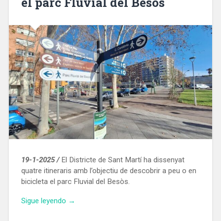
el parc Fluvial del Besòs
19-1-2025 /
El Districte de Sant Martí ha dissenyat
quatre itineraris amb l’objectiu de descobrir a peu o en
bicicleta el parc Fluvial del Besòs.
«Sant
Sigue leyendo
→
Martí