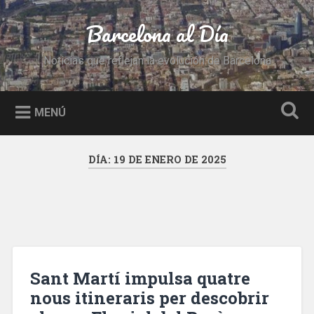
Saltar
al
Barcelona al Día
Buscar
contenido
Noticias que reflejan la evolución de Barcelona
MENÚ
DÍA:
19 DE ENERO DE 2025
Sant Martí impulsa quatre
nous itineraris per descobrir