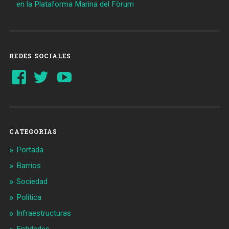
en la Plataforma Marina del Fòrum
REDES SOCIALES
Ver
Ver
YouTube
perfil
perfil
de
de
Barcelonaaldia
@BCN_aldia
en
en
Facebook
Twitter
CATEGORIAS
Portada
Barrios
Sociedad
Política
Infraestructuras
Entidades