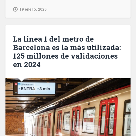
impulsa
quatre
19 enero, 2025
nous
itineraris
per
descobrir
La línea 1 del metro de
el
Barcelona es la más utilizada:
parc
125 millones de validaciones
Fluvial
del
en 2024
Besòs»