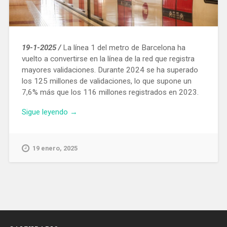
19-1-2025 /
La línea 1 del metro de Barcelona ha
vuelto a convertirse en la línea de la red que registra
mayores validaciones. Durante 2024 se ha superado
los 125 millones de validaciones, lo que supone un
7,6% más que los 116 millones registrados en 2023.
«La
Sigue leyendo
→
línea
1
del
19 enero, 2025
metro
de
Barcelona
es
la
más
utilizada: