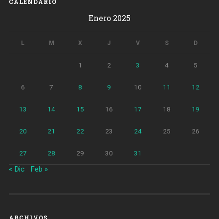
CALENDARIO
125
Enero 2025
millones
de
validaciones
L
M
X
J
V
S
D
en
2024»
1
2
3
4
5
6
7
8
9
10
11
12
13
14
15
16
17
18
19
20
21
22
23
24
25
26
27
28
29
30
31
« Dic
Feb »
ARCHIVOS