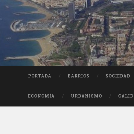
Saltar
al
contenido
Buscar
PORTADA
BARRIOS
SOCIEDAD
ECONOMÍA
URBANISMO
CALID