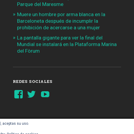
Parque del Maresme
Muere un hombre por arma blanca en la
Barceloneta después de incumplir la
prohibición de acercarse a una mujer
La pantalla gigante para ver la final del
Mundial se instalará en la Plataforma Marina
del Fòrum
REDES SOCIALES
Ver
Ver
YouTube
perfil
perfil
de
de
Barcelonaaldia
@BCN_aldia
en
en
Facebook
Twitter
l, aceptas su uso.
AIL.COM