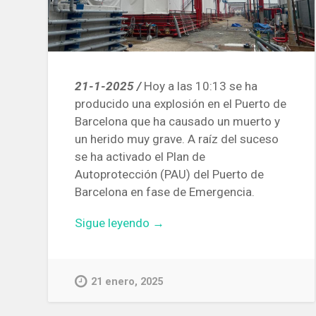
21-1-2025 /
Hoy a las 10:13 se ha
producido una explosión en el Puerto de
Barcelona que ha causado un muerto y
un herido muy grave. A raíz del suceso
se ha activado el Plan de
Autoprotección (PAU) del Puerto de
Barcelona en fase de Emergencia.
«Un
Sigue leyendo
→
muerto
y
un
21 enero, 2025
herido
grave