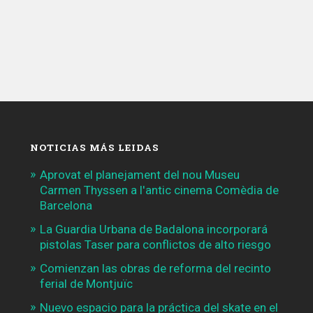
NOTICIAS MÁS LEIDAS
Aprovat el planejament del nou Museu
Carmen Thyssen a l'antic cinema Comèdia de
Barcelona
La Guardia Urbana de Badalona incorporará
pistolas Taser para conflictos de alto riesgo
Comienzan las obras de reforma del recinto
ferial de Montjuïc
Nuevo espacio para la práctica del skate en el