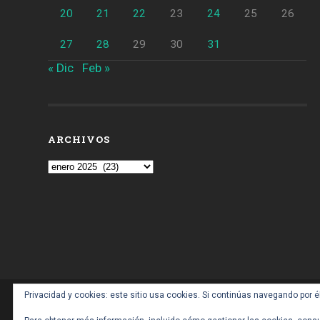
20
21
22
23
24
25
26
27
28
29
30
31
« Dic
Feb »
ARCHIVOS
Archivos
Privacidad y cookies: este sitio usa cookies. Si continúas navegando por é
CONTACTO: BARCELONAALDIA21 (ARROBA) GM