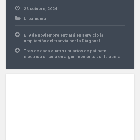
22 octubre, 2024
Urbanismo
Navegación
El 9 de noviembre entrará en servicio la
de
ampliación del tranvía por la Diagonal
entradas
Tres de cada cuatro usuarios de patinete
eléctrico circula en algún momento por la acera