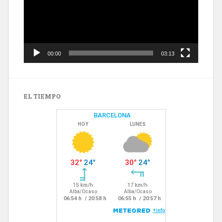
00:00
03:13
EL TIEMPO