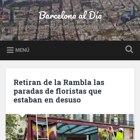
Saltar
al
Barcelona al Día
Buscar
contenido
Noticias que reflejan la evolución de Barcelona
MENÚ
Retiran de la Rambla las
paradas de floristas que
estaban en desuso