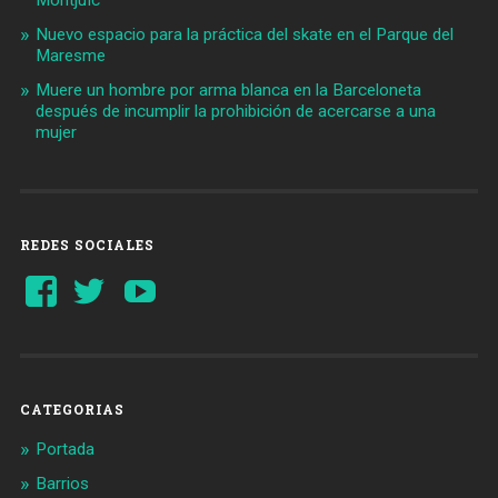
Nuevo espacio para la práctica del skate en el Parque del
Maresme
Muere un hombre por arma blanca en la Barceloneta
después de incumplir la prohibición de acercarse a una
mujer
REDES SOCIALES
Ver
Ver
YouTube
perfil
perfil
de
de
Barcelonaaldia
@BCN_aldia
en
en
Facebook
Twitter
CATEGORIAS
Portada
Barrios