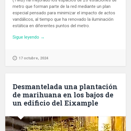
(TMB) ha mejorado los espacios de 26 estaciones de
metro que forman parte de la red mediante un plan
especial pensado para minimizar el impacto de actos
vandálicos, al tiempo que ha renovado la iluminación
estática en diferentes puntos del metro.
«Mejoran
Sigue leyendo
→
los
espacios
de
17 octubre, 2024
26
estaciones
de
metro
Desmantelada una plantación
con
de marihuana en los bajos de
medidas
un edificio del Eixample
antivandálicas
y
mejor
iluminación»