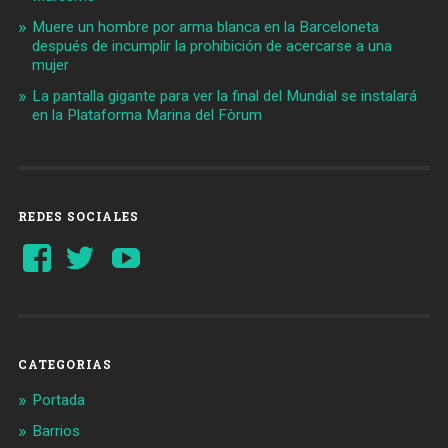
Muere un hombre por arma blanca en la Barceloneta
después de incumplir la prohibición de acercarse a una
mujer
La pantalla gigante para ver la final del Mundial se instalará
en la Plataforma Marina del Fòrum
REDES SOCIALES
Ver
Ver
YouTube
perfil
perfil
de
de
Barcelonaaldia
@BCN_aldia
en
en
Facebook
Twitter
CATEGORIAS
Portada
Barrios