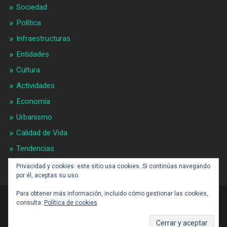
Sociedad
Política
Infraestructuras
Entidades
Cultura
Actividades
Economía
Urbanismo
Calidad de Vida
Tendencias
Gran BCN
Privacidad y cookies: este sitio usa cookies. Si continúas navegando
por él, aceptas su uso.
Para obtener más información, incluido cómo gestionar las cookies,
consulta:
Política de cookies
CONTACTO: BARCELONAALDIA21 (ARROBA)
GMAIL.COM
SUBIR ↑