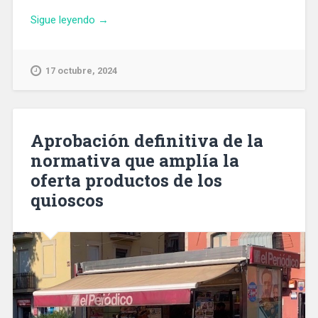
«Desmantelada
Sigue leyendo
→
una
plantación
de
17 octubre, 2024
marihuana
en
los
bajos
Aprobación definitiva de la
de
normativa que amplía la
un
oferta productos de los
edificio
del
quioscos
Eixample»