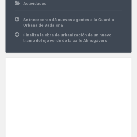
Actividades
Navegación
Se incorporan 43 nuevos agentes a la Guardia
de
Urbana de Badalona
entradas
Finaliza la obra de urbanización de un nuevo
tramo del eje verde de la calle Almogàvers