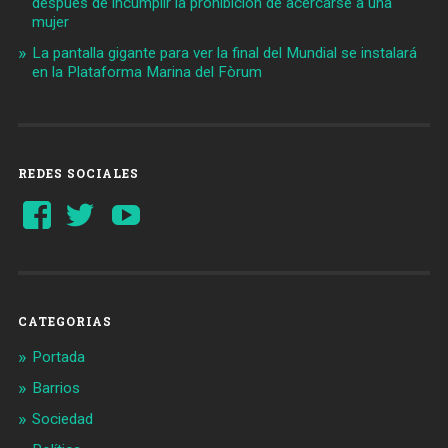
después de incumplir la prohibición de acercarse a una
mujer
La pantalla gigante para ver la final del Mundial se instalará
en la Plataforma Marina del Fòrum
REDES SOCIALES
Ver
Ver
YouTube
perfil
perfil
de
de
Barcelonaaldia
@BCN_aldia
en
en
Facebook
Twitter
CATEGORIAS
Portada
Barrios
Sociedad