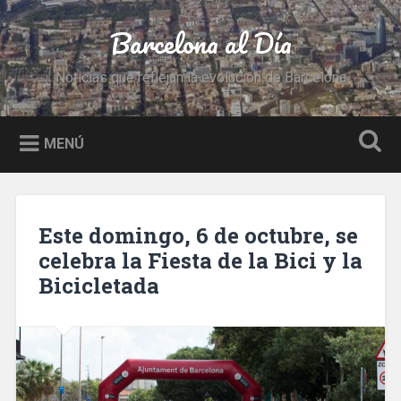
Saltar
al
Barcelona al Día
Buscar
contenido
Noticias que reflejan la evolución de Barcelona
MENÚ
Este domingo, 6 de octubre, se
celebra la Fiesta de la Bici y la
Bicicletada