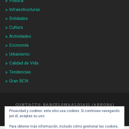
Política
Infraestructuras
Entidades
Cultura
Actividades
Economía
Urbanismo
Calidad de Vida
Tendencias
Gran BCN
CONTACTO: BARCELONAALDIA21 (ARROBA)
GMAIL.COM
Privacidad y cookies: este sitio usa cookies. Si continúas navegando
SUBIR ↑
por él, aceptas su uso.
Para obtener más información, incluido cómo gestionar las cookies,