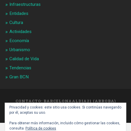
Infraestructuras
Entidades
Cultura
Actividades
Economía
Urbanismo
Calidad de Vida
Tendencias
Gran BCN
CONTACTO: BARCELONAALDIA21 (ARROBA)
GMAIL.COM
Privacidad y cookies: este sitio usa cookies. Si continúas navegando
SUBIR ↑
por él, aceptas su uso.
Para obtener más información, incluido cómo gestionar las cookies,
consulta:
Política de cookies