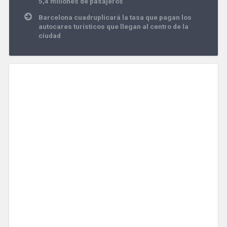
5,4 millones de pasajeros
entradas
Barcelona cuadruplicará la tasa que pagan los
autocares turísticos que llegan al centro de la
ciudad