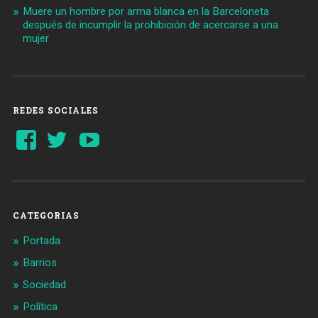
Muere un hombre por arma blanca en la Barceloneta
después de incumplir la prohibición de acercarse a una
mujer
REDES SOCIALES
Ver
Ver
YouTube
perfil
perfil
de
de
Barcelonaaldia
@BCN_aldia
en
en
Facebook
Twitter
CATEGORIAS
Portada
Barrios
Sociedad
Política