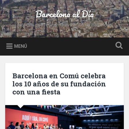
Saltar
al
Barcelona al Día
Buscar
contenido
Noticias que reflejan la evolución de Barcelona
MENÚ
Barcelona en Comú celebra
los 10 años de su fundación
con una fiesta