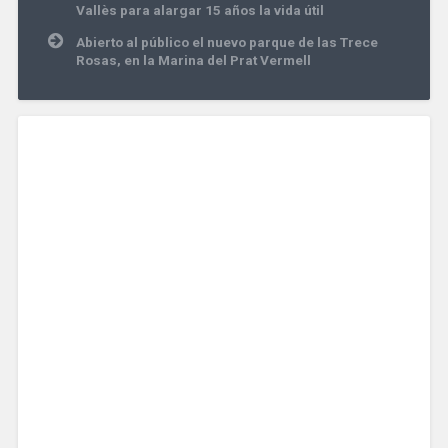
de
Vallès para alargar 15 años la vida útil
entradas
Abierto al público el nuevo parque de las Trece
Rosas, en la Marina del Prat Vermell