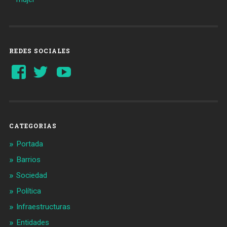
REDES SOCIALES
Ver
Ver
YouTube
perfil
perfil
de
de
Barcelonaaldia
@BCN_aldia
en
en
Facebook
Twitter
CATEGORIAS
Portada
Barrios
Sociedad
Política
Infraestructuras
Entidades