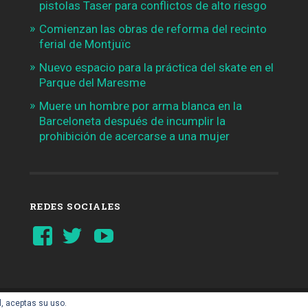
pistolas Taser para conflictos de alto riesgo
Comienzan las obras de reforma del recinto
ferial de Montjuïc
Nuevo espacio para la práctica del skate en el
Parque del Maresme
Muere un hombre por arma blanca en la
Barceloneta después de incumplir la
prohibición de acercarse a una mujer
REDES SOCIALES
Ver
Ver
YouTube
perfil
perfil
de
de
Barcelonaaldia
@BCN_aldia
en
en
Facebook
Twitter
l, aceptas su uso.