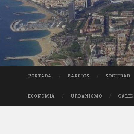
Saltar
al
contenido
Buscar
PORTADA
BARRIOS
SOCIEDAD
ECONOMÍA
URBANISMO
CALID