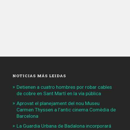
NOTICIAS MÁS LEIDAS
Detienen a cuatro hombres por robar cables
de cobre en Sant Martí en la vía pública
Aprovat el planejament del nou Museu
Carmen Thyssen a l'antic cinema Comèdia de
Barcelona
La Guardia Urbana de Badalona incorporará