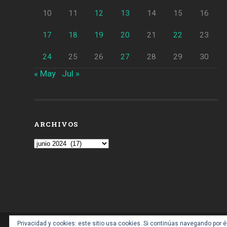
10
11
12
13
14
15
16
17
18
19
20
21
22
23
24
25
26
27
28
29
30
« May
Jul »
ARCHIVOS
Archivos
Privacidad y cookies: este sitio usa cookies. Si continúas navegando por é