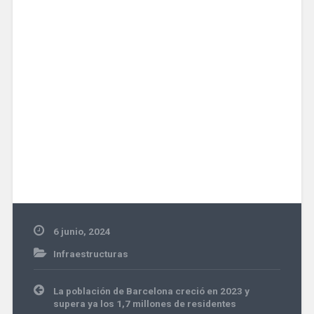
6 junio, 2024
Infraestructuras
Navegación
La población de Barcelona creció en 2023 y
de
supera ya los 1,7 millones de residentes
entradas