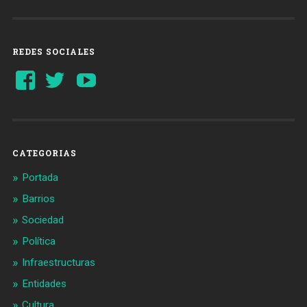
REDES SOCIALES
Ver
Ver
YouTube
perfil
perfil
de
de
Barcelonaaldia
@BCN_aldia
en
en
Facebook
Twitter
CATEGORIAS
Portada
Barrios
Sociedad
Política
Infraestructuras
Entidades
Cultura