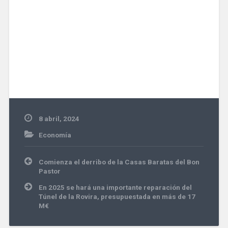
8 abril, 2024
Economía
Navegación
Comienza el derribo de la Casas Baratas del Bon
de
Pastor
entradas
En 2025 se hará una importante reparación del
Túnel de la Rovira, presupuestada en más de 17
M€