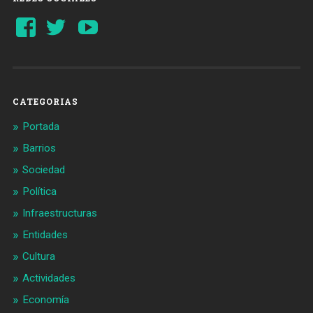
Ver
Ver
YouTube
perfil
perfil
de
de
Barcelonaaldia
@BCN_aldia
en
en
Facebook
Twitter
CATEGORIAS
Portada
Barrios
Sociedad
Política
Infraestructuras
Entidades
Cultura
Actividades
Economía