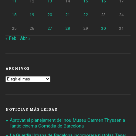
11
12
13
14
15
16
17
18
19
20
21
22
23
24
25
26
27
28
29
30
31
« Feb
Abr »
ARCHIVOS
Archivos
NOTICIAS MÁS LEIDAS
Aprovat el planejament del nou Museu Carmen Thyssen a
l'antic cinema Comèdia de Barcelona
La Guardia Urbana de Badalona incorporará pistolas Taser