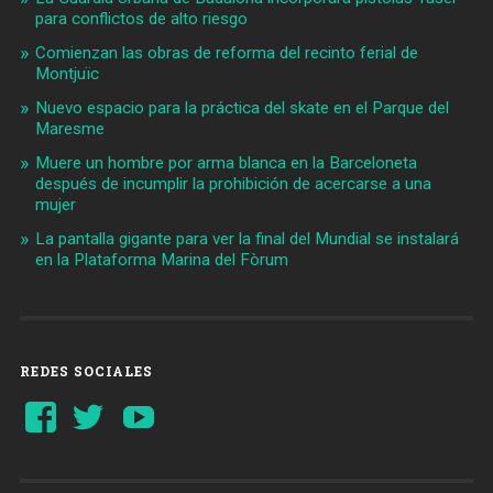
para conflictos de alto riesgo
Comienzan las obras de reforma del recinto ferial de
Montjuïc
Nuevo espacio para la práctica del skate en el Parque del
Maresme
Muere un hombre por arma blanca en la Barceloneta
después de incumplir la prohibición de acercarse a una
mujer
La pantalla gigante para ver la final del Mundial se instalará
en la Plataforma Marina del Fòrum
REDES SOCIALES
Ver
Ver
YouTube
perfil
perfil
de
de
Barcelonaaldia
@BCN_aldia
en
en