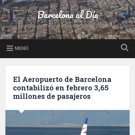
Saltar
al
Barcelona al Día
Buscar
contenido
Noticias que reflejan la evolución de Barcelona
MENÚ
El Aeropuerto de Barcelona
contabilizó en febrero 3,65
millones de pasajeros