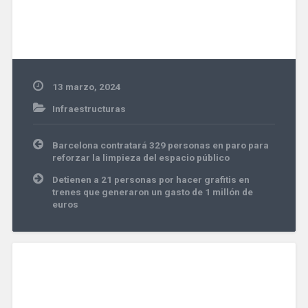
13 marzo, 2024
Infraestructuras
Navegación
Barcelona contratará 329 personas en paro para
de
reforzar la limpieza del espacio público
entradas
Detienen a 21 personas por hacer grafitis en
trenes que generaron un gasto de 1 millón de
euros