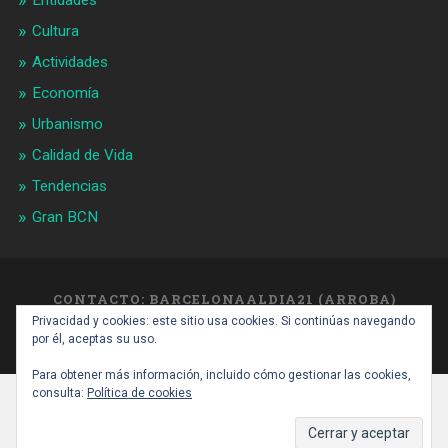
Entidades
Cultura
Actividades
Economía
Urbanismo
Calidad de Vida
Tendencias
Gran BCN
CONTACTO: BARCELONAALDIA21 (ARROBA)
GMAIL.COM
Privacidad y cookies: este sitio usa cookies. Si continúas navegando
SUBIR ↑
por él, aceptas su uso.
Para obtener más información, incluido cómo gestionar las cookies,
consulta:
Política de cookies