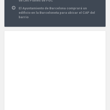
de Les Planes de FGC
entradas
El Ayuntamiento de Barcelona comprará un
edificio en la Barceloneta para ubicar el CAP del
barrio