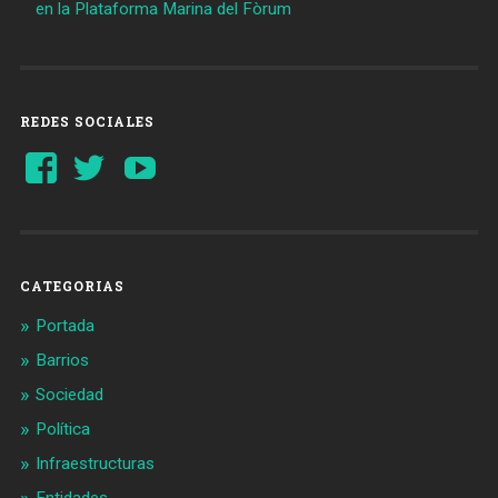
en la Plataforma Marina del Fòrum
REDES SOCIALES
Ver
Ver
YouTube
perfil
perfil
de
de
Barcelonaaldia
@BCN_aldia
en
en
Facebook
Twitter
CATEGORIAS
Portada
Barrios
Sociedad
Política
Infraestructuras