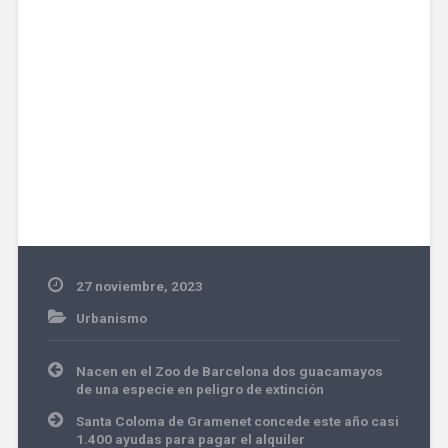
27 noviembre, 2023
Urbanismo
Navegación
Nacen en el Zoo de Barcelona dos guacamayos
de
de una especie en peligro de extinción
entradas
Santa Coloma de Gramenet concede este año casi
1.400 ayudas para pagar el alquiler