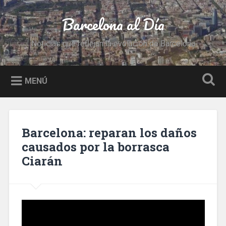
Saltar
al
Barcelona al Día
Buscar
contenido
Noticias que reflejan la evolución de Barcelona
MENÚ
Barcelona: reparan los daños
causados por la borrasca
Ciarán