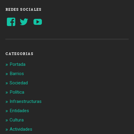
REDES SOCIALES
Ver
Ver
YouTube
perfil
perfil
de
de
Barcelonaaldia
@BCN_aldia
en
en
Facebook
Twitter
CATEGORIAS
Portada
Barrios
Sociedad
Política
Infraestructuras
Entidades
Cultura
Actividades