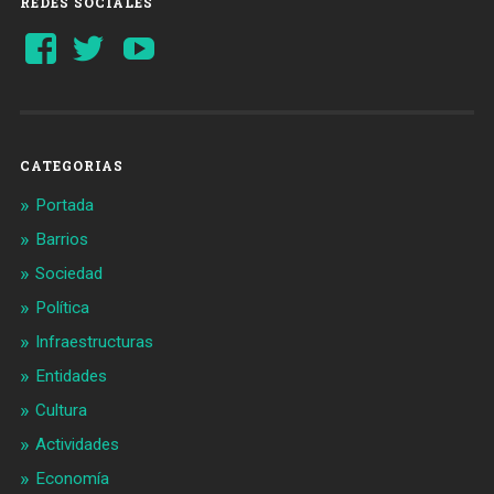
REDES SOCIALES
Ver
Ver
YouTube
perfil
perfil
de
de
Barcelonaaldia
@BCN_aldia
en
en
Facebook
Twitter
CATEGORIAS
Portada
Barrios
Sociedad
Política
Infraestructuras
Entidades
Cultura
Actividades
Economía