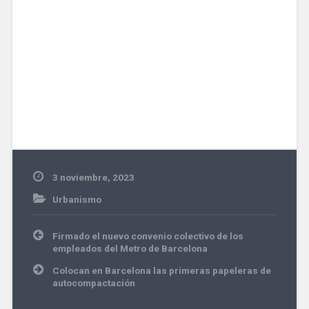
3 noviembre, 2023
Urbanismo
Navegación
Firmado el nuevo convenio colectivo de los
de
empleados del Metro de Barcelona
entradas
Colocan en Barcelona las primeras papeleras de
autocompactación