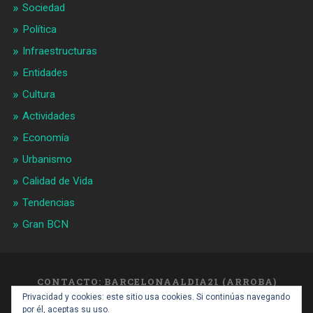
Sociedad
Política
Infraestructuras
Entidades
Cultura
Actividades
Economía
Urbanismo
Calidad de Vida
Tendencias
Gran BCN
CONTACTO: BARCELONAALDIA21 (ARROBA)
GMAIL.COM
Privacidad y cookies: este sitio usa cookies. Si continúas navegando
SUBIR ↑
por él, aceptas su uso.