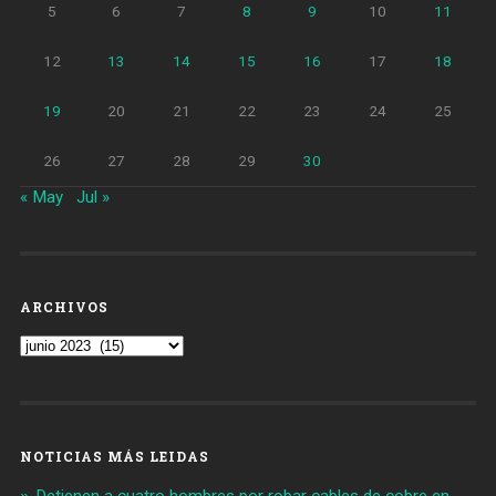
5
6
7
8
9
10
11
12
13
14
15
16
17
18
19
20
21
22
23
24
25
26
27
28
29
30
« May
Jul »
ARCHIVOS
Archivos
NOTICIAS MÁS LEIDAS
Detienen a cuatro hombres por robar cables de cobre en