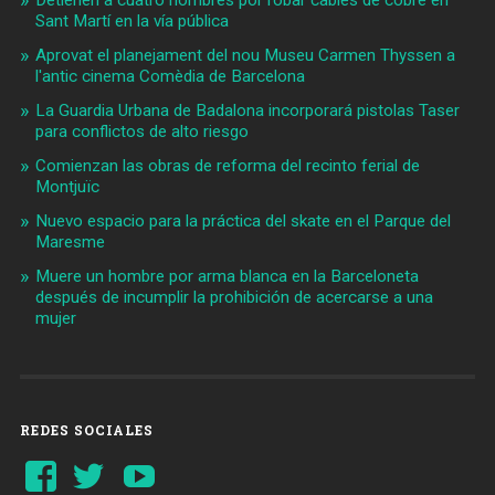
Sant Martí en la vía pública
Aprovat el planejament del nou Museu Carmen Thyssen a
l'antic cinema Comèdia de Barcelona
La Guardia Urbana de Badalona incorporará pistolas Taser
para conflictos de alto riesgo
Comienzan las obras de reforma del recinto ferial de
Montjuïc
Nuevo espacio para la práctica del skate en el Parque del
Maresme
Muere un hombre por arma blanca en la Barceloneta
después de incumplir la prohibición de acercarse a una
mujer
REDES SOCIALES
Ver
Ver
YouTube
perfil
perfil