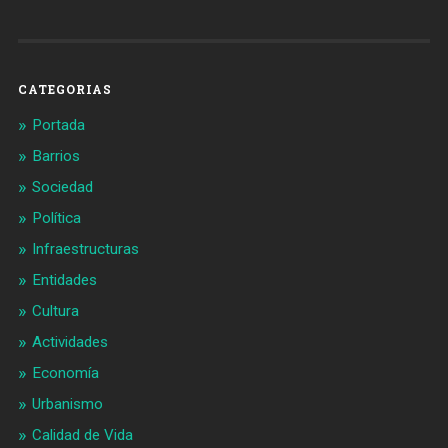
de
de
Barcelonaaldia
@BCN_aldia
en
en
Facebook
Twitter
CATEGORIAS
Portada
Barrios
Sociedad
Política
Infraestructuras
Entidades
Cultura
Actividades
Economía
Urbanismo
Calidad de Vida