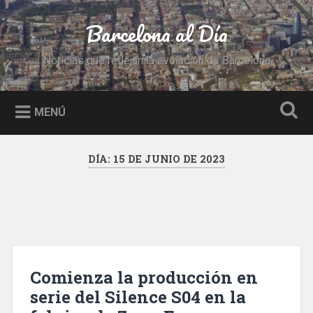
Saltar
al
Barcelona al Día
Buscar
contenido
Noticias que reflejan la evolución de Barcelona
MENÚ
DÍA:
15 DE JUNIO DE 2023
Comienza la producción en
serie del Silence S04 en la