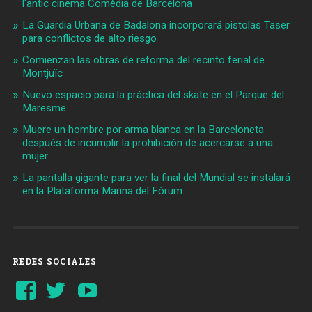
l'antic cinema Comèdia de Barcelona
La Guardia Urbana de Badalona incorporará pistolas Taser
para conflictos de alto riesgo
Comienzan las obras de reforma del recinto ferial de
Montjuïc
Nuevo espacio para la práctica del skate en el Parque del
Maresme
Muere un hombre por arma blanca en la Barceloneta
después de incumplir la prohibición de acercarse a una
mujer
La pantalla gigante para ver la final del Mundial se instalará
en la Plataforma Marina del Fòrum
REDES SOCIALES
Ver
Ver
YouTube
perfil
perfil
de
de