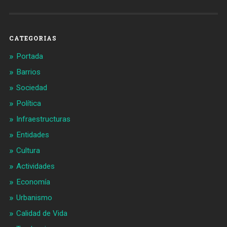
Barcelonaaldia
@BCN_aldia
en
en
Facebook
Twitter
CATEGORIAS
Portada
Barrios
Sociedad
Política
Infraestructuras
Entidades
Cultura
Actividades
Economía
Urbanismo
Calidad de Vida