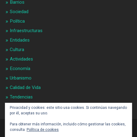
Barrios
Sociedad
Política
Infraestructuras
Entidades
Cultura
Actividades
Economía
Urbanismo
Calidad de Vida
Tendencias
Gran BCN
Privacidad y cookies: este sitio usa cookies. Si continúas navegando
por él, aceptas su uso.
Para obtener más información, incluido cómo gestionar las cookies,
consulta:
Política de cookies
CONTACTO: BARCELONAALDIA21 (ARROBA)
GMAIL.COM