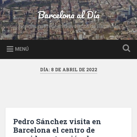
Saltar
al
Barcelona al Día
Buscar
contenido
Noticias que reflejan la evolución de Barcelona
MENÚ
DÍA:
8 DE ABRIL DE 2022
Pedro Sánchez visita en
Barcelona el centro de