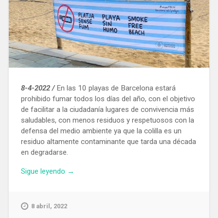
8-4-2022 /
En las 10 playas de Barcelona estará
prohibido fumar todos los días del año, con el objetivo
de facilitar a la ciudadanía lugares de convivencia más
saludables, con menos residuos y respetuosos con la
defensa del medio ambiente ya que la colilla es un
residuo altamente contaminante que tarda una década
en degradarse.
«La
Sigue leyendo
→
temporada
de
baño
8 abril, 2022
en