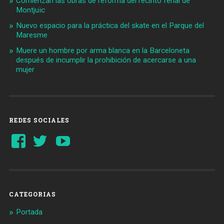
Comienzan las obras de reforma del recinto ferial de
Montjuïc
Nuevo espacio para la práctica del skate en el Parque del
Maresme
Muere un hombre por arma blanca en la Barceloneta
después de incumplir la prohibición de acercarse a una
mujer
REDES SOCIALES
Ver
Ver
YouTube
perfil
perfil
de
de
Barcelonaaldia
@BCN_aldia
en
en
Facebook
Twitter
CATEGORIAS
Portada