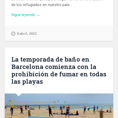
de los refugiados en nuestro país.
«Pedro
Sigue leyendo
→
Sánchez
visita
en
8 abril, 2022
Barcelona
el
centro
de
La temporada de baño en
acogida
Barcelona comienza con la
y
prohibición de fumar en todas
atención
de
las playas
refugiados
ucranianos»