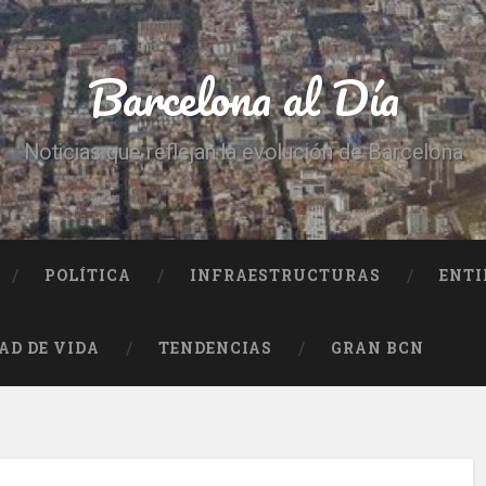
Barcelona al Día
Noticias que reflejan la evolución de Barcelona
POLÍTICA
INFRAESTRUCTURAS
ENTI
AD DE VIDA
TENDENCIAS
GRAN BCN