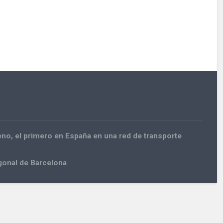
no, el primero en España en una red de transporte
agonal de Barcelona