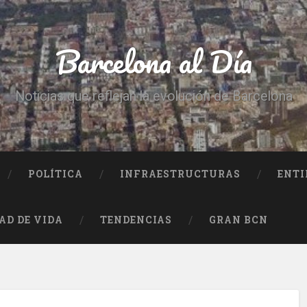
Barcelona al Día
Noticias que reflejan la evolución de Barcelona
POLÍTICA
INFRAESTRUCTURAS
ENTI
AD DE VIDA
TENDENCIAS
GRAN BCN