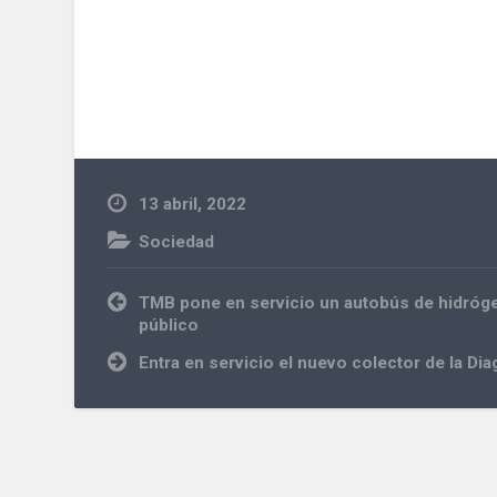
13 abril, 2022
Sociedad
Navegación
TMB pone en servicio un autobús de hidróge
de
público
entradas
Entra en servicio el nuevo colector de la Di