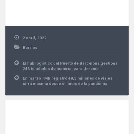
2 abril, 2022
Barrios
Navegación
El hub logístico del Puerto de Barcelona gestiona
de
243 toneladas de material para Ucrania
entradas
En marzo TMB registró 48,3 millones de viajes,
cifra máxima desde el inicio de la pandemia