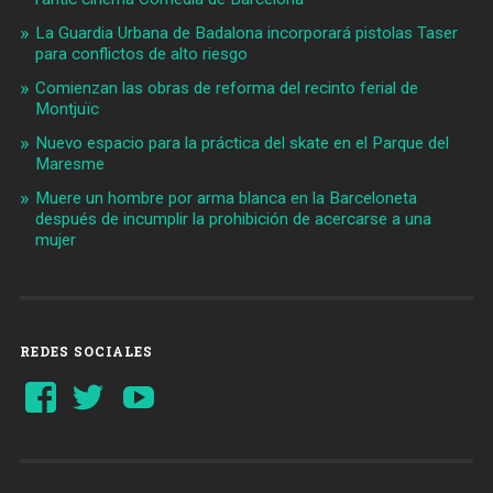
La Guardia Urbana de Badalona incorporará pistolas Taser
para conflictos de alto riesgo
Comienzan las obras de reforma del recinto ferial de
Montjuïc
Nuevo espacio para la práctica del skate en el Parque del
Maresme
Muere un hombre por arma blanca en la Barceloneta
después de incumplir la prohibición de acercarse a una
mujer
REDES SOCIALES
Ver
Ver
YouTube
perfil
perfil
de
de
Barcelonaaldia
@BCN_aldia
en
en
Facebook
Twitter