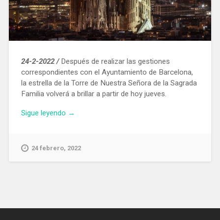
24-2-2022 /
Después de realizar las gestiones
correspondientes con el Ayuntamiento de Barcelona,
la estrella de la Torre de Nuestra Señora de la Sagrada
Familia volverá a brillar a partir de hoy jueves.
«La
Sigue leyendo
→
estrella
de
la
24 febrero, 2022
Torre
de
Nuestra
Señora
de
la