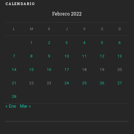
Sagrada
CALENDARIO
Familia
Febrero 2022
se
iluminará
cada
L
M
X
J
V
S
D
día»
1
2
3
4
5
6
7
8
9
10
11
12
13
14
15
16
17
18
19
20
21
22
23
24
25
26
27
28
« Ene
Mar »