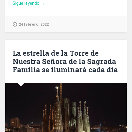
«El
Sigue leyendo
→
19%
de
las
24 febrero, 2022
mujeres
que
corren
en
La estrella de la Torre de
Barcelona
Nuestra Señora de la Sagrada
padecen
Familia se iluminará cada día
acoso
según
una
encuesta»