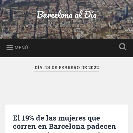
Saltar
al
Barcelona al Día
Buscar
contenido
Noticias que reflejan la evolución de Barcelona
MENÚ
DÍA:
24 DE FEBRERO DE 2022
El 19% de las mujeres que
corren en Barcelona padecen