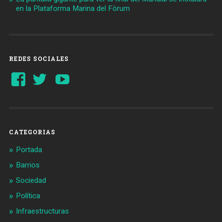
en la Plataforma Marina del Fòrum
REDES SOCIALES
Ver
Ver
YouTube
perfil
perfil
de
de
Barcelonaaldia
@BCN_aldia
en
en
Facebook
Twitter
CATEGORIAS
Portada
Barrios
Sociedad
Política
Infraestructuras