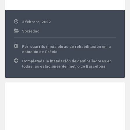
3 febrero, 2022
Sociedad
Navegación
Ferrocarrils inicia obras de rehabilitación en la
de
estación de Gràcia
entradas
Completada la instalación de desfibriladores en
todas las estaciones del metro de Barcelona