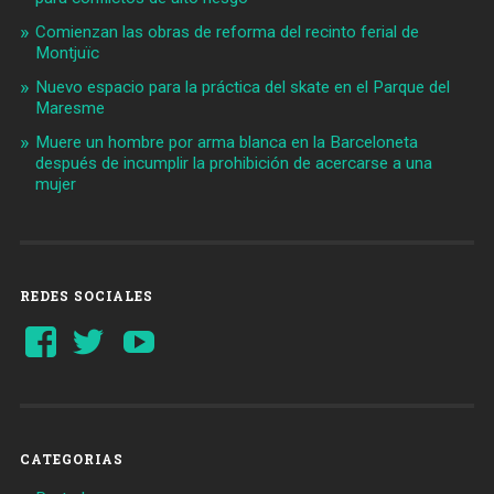
Comienzan las obras de reforma del recinto ferial de
Montjuïc
Nuevo espacio para la práctica del skate en el Parque del
Maresme
Muere un hombre por arma blanca en la Barceloneta
después de incumplir la prohibición de acercarse a una
mujer
REDES SOCIALES
Ver
Ver
YouTube
perfil
perfil
de
de
Barcelonaaldia
@BCN_aldia
en
en
Facebook
Twitter
CATEGORIAS