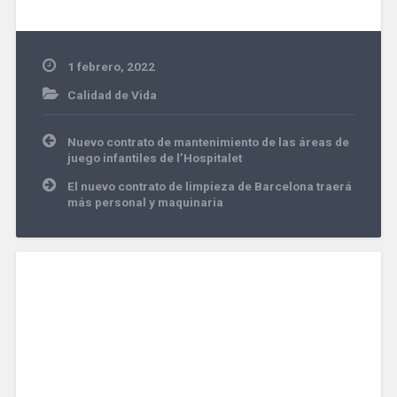
1 febrero, 2022
Calidad de Vida
Navegación
Nuevo contrato de mantenimiento de las áreas de
de
juego infantiles de l’Hospitalet
entradas
El nuevo contrato de limpieza de Barcelona traerá
más personal y maquinaria