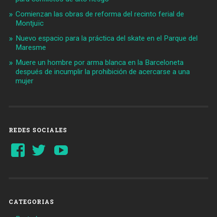
Comienzan las obras de reforma del recinto ferial de
Montjuïc
Nuevo espacio para la práctica del skate en el Parque del
Maresme
Muere un hombre por arma blanca en la Barceloneta
después de incumplir la prohibición de acercarse a una
mujer
REDES SOCIALES
Ver
Ver
YouTube
perfil
perfil
de
de
Barcelonaaldia
@BCN_aldia
en
en
Facebook
Twitter
CATEGORIAS