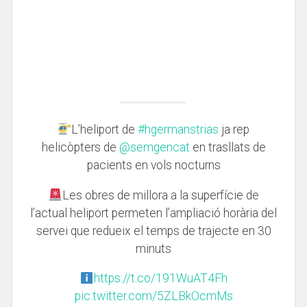
L’heliport de
#hgermanstrias
ja rep
helicòpters de
@semgencat
en trasllats de
pacients en vols nocturns
Les obres de millora a la superfície de
l’actual heliport permeten l’ampliació horària del
servei que redueix el temps de trajecte en 30
minuts
https://t.co/191WuAT4Fh
pic.twitter.com/5ZLBkOcmMs