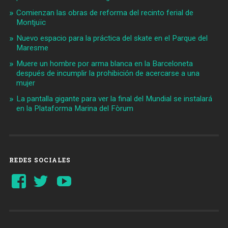
Comienzan las obras de reforma del recinto ferial de
Montjuïc
Nuevo espacio para la práctica del skate en el Parque del
Maresme
Muere un hombre por arma blanca en la Barceloneta
después de incumplir la prohibición de acercarse a una
mujer
La pantalla gigante para ver la final del Mundial se instalará
en la Plataforma Marina del Fòrum
REDES SOCIALES
Ver
Ver
YouTube
perfil
perfil
de
de
Barcelonaaldia
@BCN_aldia
en
en
Facebook
Twitter