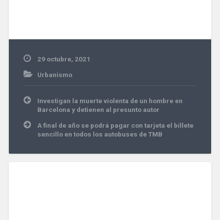
29 octubre, 2021
Urbanismo
Navegación
Investigan la muerte violenta de un hombre en
de
Barcelona y detienen al presunto autor
entradas
A final de año se podrá pagar con tarjeta el billete
sencillo en todos los autobuses de TMB