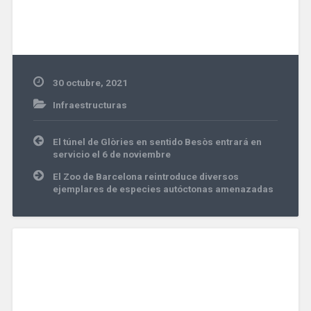
30 octubre, 2021
Infraestructuras
Navegación
El túnel de Glòries en sentido Besòs entrará en
de
servicio el 6 de noviembre
entradas
El Zoo de Barcelona reintroduce diversos
ejemplares de especies autóctonas amenazadas