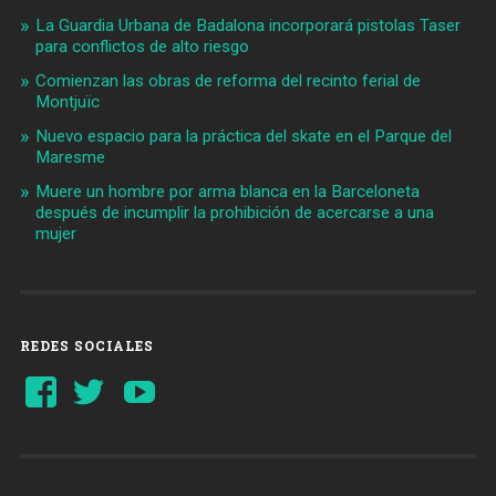
La Guardia Urbana de Badalona incorporará pistolas Taser
para conflictos de alto riesgo
Comienzan las obras de reforma del recinto ferial de
Montjuïc
Nuevo espacio para la práctica del skate en el Parque del
Maresme
Muere un hombre por arma blanca en la Barceloneta
después de incumplir la prohibición de acercarse a una
mujer
REDES SOCIALES
Ver
Ver
YouTube
perfil
perfil
de
de
Barcelonaaldia
@BCN_aldia
en
en
Facebook
Twitter