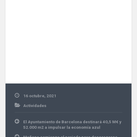
16 octubre, 2021
Actividades
Navegación
El Ayuntamiento de Barcelona destinará 40,5 M€ y
de
52.000 m2 a impulsar la economía azul
entradas
Mañana comienza el periodo para descargarse