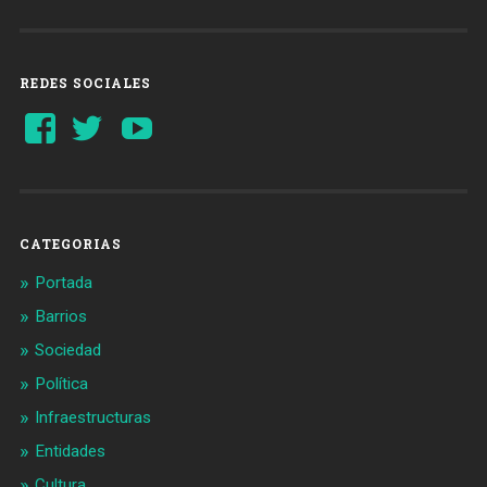
REDES SOCIALES
Ver
Ver
YouTube
perfil
perfil
de
de
Barcelonaaldia
@BCN_aldia
en
en
Facebook
Twitter
CATEGORIAS
Portada
Barrios
Sociedad
Política
Infraestructuras
Entidades
Cultura