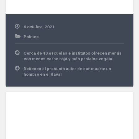
6 octubre, 2021
Política
Navegación
Cerca de 40 escuelas e institutos ofrecen menús
de
con menos carne roja y más proteína vegetal
entradas
Detienen al presunto autor de dar muerte un
hombre en el Raval