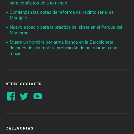
para conflictos de alto riesgo
Comienzan las obras de reforma del recinto ferial de
Montjuïc
Nuevo espacio para la práctica del skate en el Parque del
Maresme
Muere un hombre por arma blanca en la Barceloneta
después de incumplir la prohibición de acercarse a una
mujer
REDES SOCIALES
Ver
Ver
YouTube
perfil
perfil
de
de
Barcelonaaldia
@BCN_aldia
en
en
Facebook
Twitter
CATEGORIAS