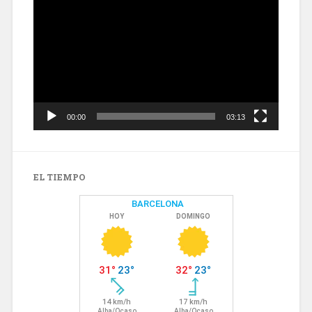
de
vídeo
00:00
03:13
EL TIEMPO