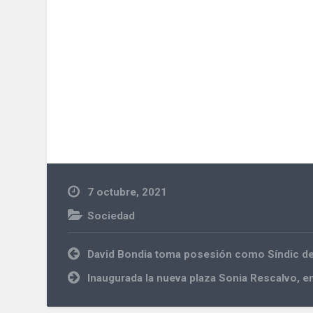
7 octubre, 2021
Sociedad
Navegación
David Bondia toma posesión como Síndic d
de
entradas
Inaugurada la nueva plaza Sonia Rescalvo, e