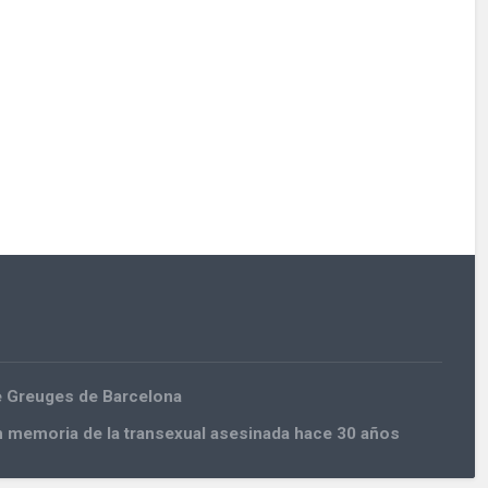
e Greuges de Barcelona
n memoria de la transexual asesinada hace 30 años